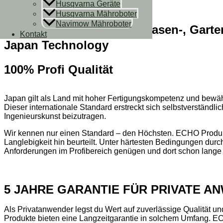
Husqvarna Geräte
Zum Inhalt springen
Husqvarna Mähroboter
Navimow Mähroboter
Robuste Technik für die Rasen-, Garte
Kontakt
Japan Technology
100% Profi Qualität
Japan gilt als Land mit hoher Fertigungskompetenz und bewährt
Dieser internationale Standard erstreckt sich selbstverständ
Ingenieurskunst beizutragen.
Wir kennen nur einen Standard – den Höchsten. ECHO Produkte 
Langlebigkeit hin beurteilt. Unter härtesten Bedingungen durch
Anforderungen im Profibereich genügen und dort schon lange
5 JAHRE GARANTIE FÜR PRIVATE A
Als Privatanwender legst du Wert auf zuverlässige Qualität un
Produkte bieten eine Langzeitgarantie in solchem Umfang. ECH